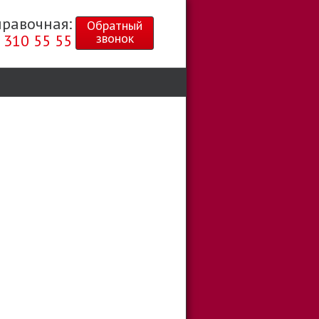
правочная:
Обратный
звонок
 310 55 55