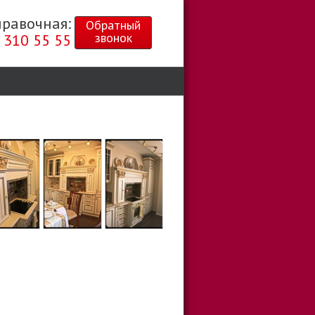
правочная:
Обратный
звонок
 310 55 55