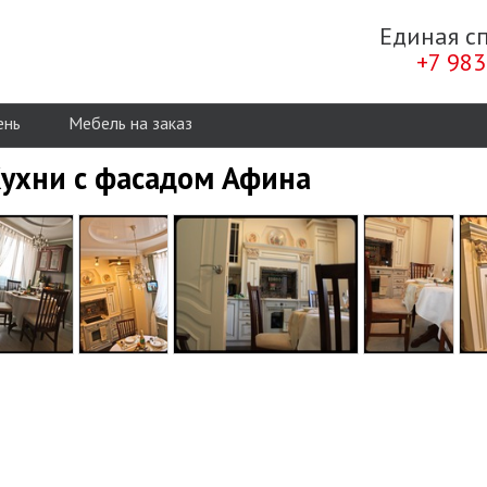
Единая с
+7 983
ень
Мебель на заказ
ухни с фасадом Афина